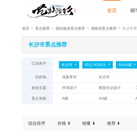
首页
研
首页
>
景点推荐
>
国内旅游景点推荐
>
湖南省景点推荐
> 长沙市
长沙市景点推荐
已选条件：
长沙市
¥0元-¥200元
AAAA级
目的地：
张家界市
长沙市
旅游主题：
环境设计
视觉传达设计
绘画相关专业
雕塑相关专业
景点等级：
A级
AA级
综合排序
价格
销量
推荐