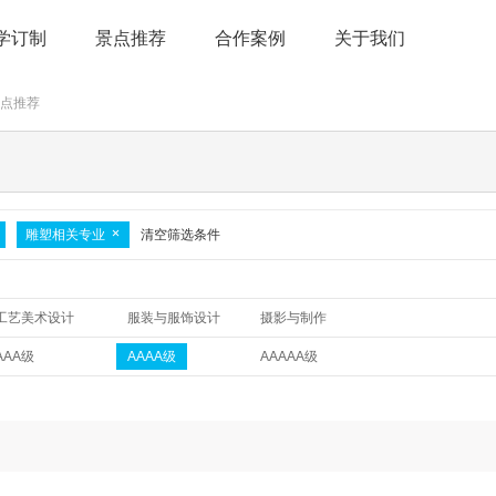
学订制
景点推荐
合作案例
关于我们
景点推荐
雕塑相关专业
清空筛选条件
工艺美术设计
服装与服饰设计
摄影与制作
AAA级
AAAA级
AAAAA级