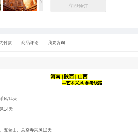
立即预订
约付款
商品评论
我要咨询
河南 | 陕西
|
山西
—艺术采风·参考线路
采风14天
风
14
天
、五台山、悬空寺采风12天