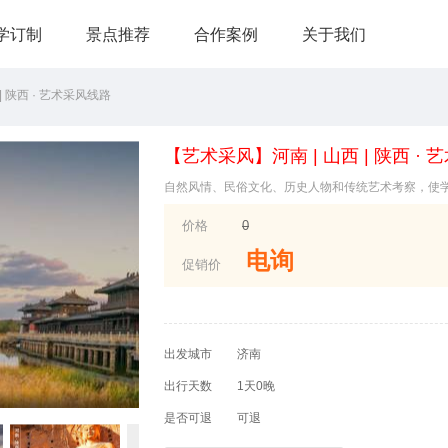
学订制
景点推荐
合作案例
关于我们
| 陕西 · 艺术采风线路
【艺术采风】河南 | 山西 | 陕西 ·
自然风情、民俗文化、历史人物和传统艺术考察，使
价格
0
电询
促销价
出发城市
济南
出行天数
1天0晚
是否可退
可退