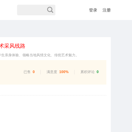
登录
注册
 艺术采风线路
学生亲身体验、领略当地风情文化、传统艺术魅力。
已售
0
满意度
100%
累积评论
0